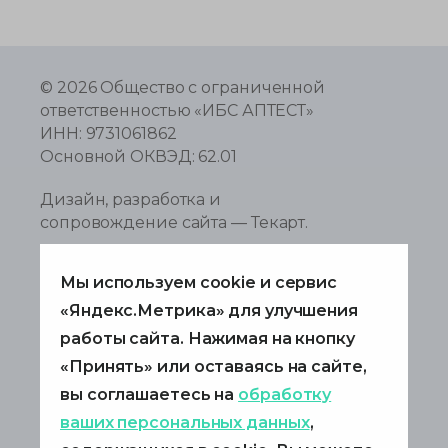
© 2026
Общество с ограниченной
ответственностью «ИБС АПТЕСТ»
ИНН: 9731061862
Основной ОКВЭД: 62.01
Дизайн
,
разработка и
сопровождение сайта
—
Текарт
.
+7 495 967 8080
Мы используем cookie и сервис
info@ibsapptest.ru
«Яндекс.Метрика» для улучшения
работы сайта. Нажимая на кнопку
121205, г. Москва,
«Принять» или оставаясь на сайте,
ш. Дмитровское, д. 9Б
вы соглашаетесь на
обработку
Антикоррупционная политика
Политика в области обработки
ваших персональных данных
,
персональных данных