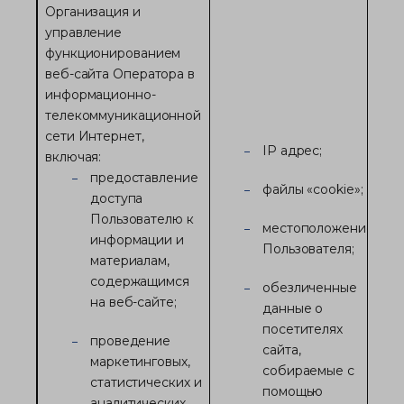
Организация и
управление
функционированием
веб-сайта Оператора в
информационно-
телекоммуникационной
сети Интернет,
IP адрес;
включая:
предоставление
файлы «cookie»;
доступа
Пользователю к
местоположение
информации и
Пользователя;
материалам,
содержащимся
обезличенные
на веб-сайте;
данные о
посетителях
проведение
сайта,
маркетинговых,
собираемые с
статистических и
помощью
аналитических