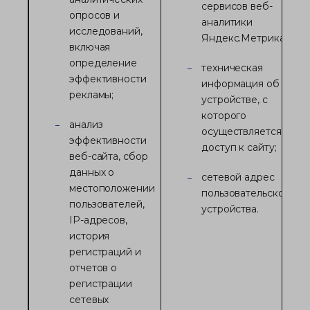
сервисов веб-
опросов и
аналитики
исследований,
Яндекс.Метрика;
включая
определение
техническая
эффективности
информация об
рекламы;
устройстве, с
которого
анализ
осуществляется
эффективности
доступ к сайту;
веб-сайта, сбор
данных о
сетевой адрес
местоположении
пользовательского
пользователей,
устройства.
IP-адресов,
история
регистраций и
отчетов о
регистрации
сетевых