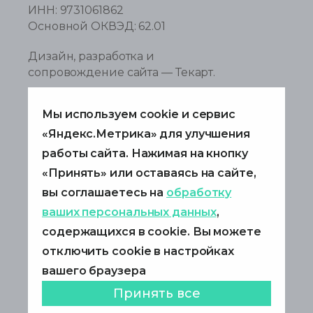
ИНН: 9731061862
Основной ОКВЭД: 62.01
Дизайн
,
разработка и
сопровождение сайта
—
Текарт
.
+7 495 967 8080
Мы используем cookie и сервис
info@ibsapptest.ru
«Яндекс.Метрика» для улучшения
работы сайта. Нажимая на кнопку
121205, г. Москва,
«Принять» или оставаясь на сайте,
ш. Дмитровское, д. 9Б
вы соглашаетесь на
обработку
Антикоррупционная политика
Политика в области обработки
ваших персональных данных
,
персональных данных
содержащихся в cookie. Вы можете
Согласие на обработку персональных
отключить cookie в настройках
данных
вашего браузера
Раскрытие информации
Принять все