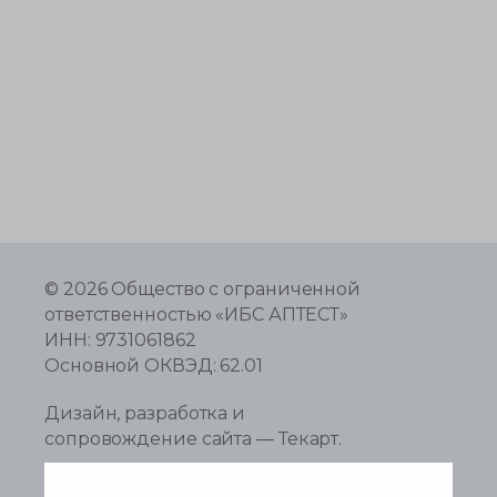
© 2026
Общество с ограниченной
ответственностью «ИБС АПТЕСТ»
ИНН: 9731061862
Основной ОКВЭД: 62.01
Дизайн
,
разработка и
сопровождение сайта
—
Текарт
.