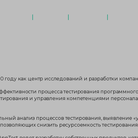
РЕШЕНИЯ
УСЛУГИ
ПАТЕНТЫ
НОВОСТ
20 году как центр исследований и разработки компан
эффективности процесса тестирования программного 
естирования и управления компетенциями персонала
ьный анализ процессов тестирования, выявление «уз
 позволяющих снизить ресурсоемкость тестирования
ppTest ведет разработку собственных продуктов, ко