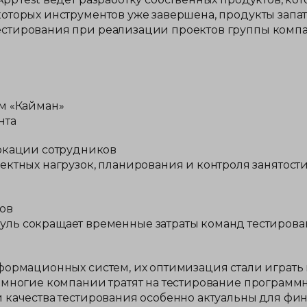
оторых инструментов уже завершена, продукты запа
стирования при реализации проектов группы компа
м «Кайман»
нта
окации сотрудников
ектных нагрузок, планирования и контроля занятос
ов
ь сокращает временные затраты команд тестирова
формационных систем, их оптимизация стали играть
 многие компании тратят на тестирование программ
качества тестирования особенно актуальны для фина